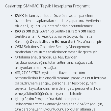
Gaziantep SMMMO Teşvik Hesaplama Programı;
KVKK
ile tam uyumludur. Size özel açılan paneliniz
üzerinden hesaplamaları kendiniz yaparsınız. Verileriniz
biz dahil, üçüncü kişiler tarafından görüntülenmez
ISO 27001
Bilgi Güvenliği Sertifikası,
ISO 9001
Kalite
Sertifikası ile T. C. Aile, Çalışma ve Sosyal Hizmetler
Bakanlığı
Özel İstihdam Bürosu Sertifikası
'na sahiptir.
OSM Solutions Objective Security Management
tarafından tüm sızma testlerinden başarı ile geçmiştir.
Ortalama analizi raporu ile, teşviklerden
faydalanabileceğiniz tutarı arttırmanızı sağlayacak
aksiyonları almanızı sağlar.
6111, 27103/17103 teşviklerine ilave olarak, tüm
personelleriniz için engelli taraması yapar ve unutulmuş ya
da bildirilmemiş engelli personelleri tespit edip, hem
teşvikten faydalandırır, hem de engelli personel istihdam
etme yükümlülüğünüz için işverene bildirilir.
İşbaşı Eğitim Programı'na dahil olan personellerin
istihdamını arttırmak amacıyla sağlanan 6645 teşviği için,
tüm personellerin uygunluğunu sorgular, atlama ve